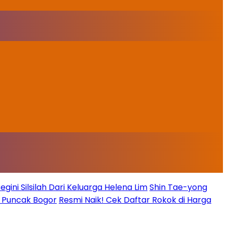
ini Silsilah Dari Keluarga Helena Lim
Shin Tae-yong
g Puncak Bogor
Resmi Naik! Cek Daftar Rokok di Harga