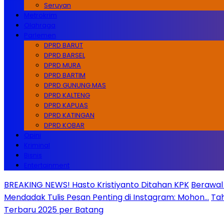
Seruyan
Metrokrim
Olahraga
Parlemen
DPRD BARUT
DPRD BARSEL
DPRD MURA
DPRD BARTIM
DPRD GUNUNG MAS
DPRD KALTENG
DPRD KAPUAS
DPRD KATINGAN
DPRD KOBAR
Opini
Kriminal
Bisnis
Entertainment
BREAKING NEWS! Hasto Kristiyanto Ditahan KPK
Berawal 
Mendadak Tulis Pesan Penting di Instagram: Mohon…
Tah
Terbaru 2025 per Batang