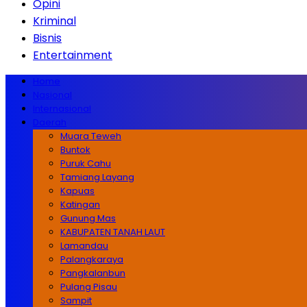
Opini
Kriminal
Bisnis
Entertainment
Home
Nasional
Internasional
Daerah
Muara Teweh
Buntok
Puruk Cahu
Tamiang Layang
Kapuas
Katingan
Gunung Mas
KABUPATEN TANAH LAUT
Lamandau
Palangkaraya
Pangkalanbun
Pulang Pisau
Sampit