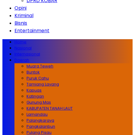
DPRD KOBAR
Opini
Kriminal
Bisnis
Entertainment
Home
Nasional
Internasional
Daerah
Muara Teweh
Buntok
Puruk Cahu
Tamiang Layang
Kapuas
Katingan
Gunung Mas
KABUPATEN TANAH LAUT
Lamandau
Palangkaraya
Pangkalanbun
Pulang Pisau