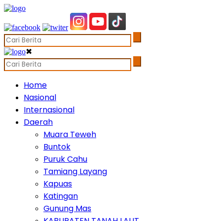
✖
Home
Nasional
Internasional
Daerah
Muara Teweh
Buntok
Puruk Cahu
Tamiang Layang
Kapuas
Katingan
Gunung Mas
KABUPATEN TANAH LAUT