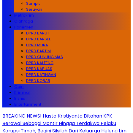
Sampit
Seruyan
Metrokrim
Olahraga
Parlemen
DPRD BARUT
DPRD BARSEL
DPRD MURA
DPRD BARTIM
DPRD GUNUNG MAS
DPRD KALTENG
DPRD KAPUAS
DPRD KATINGAN
DPRD KOBAR
Opini
Kriminal
Bisnis
Entertainment
BREAKING NEWS! Hasto Kristiyanto Ditahan KPK
Berawal Sebagai Montir Hingga Terdakwa Pelaku
Korupsi Timah, Begini Silsilah Dari Keluarga Helena Lim