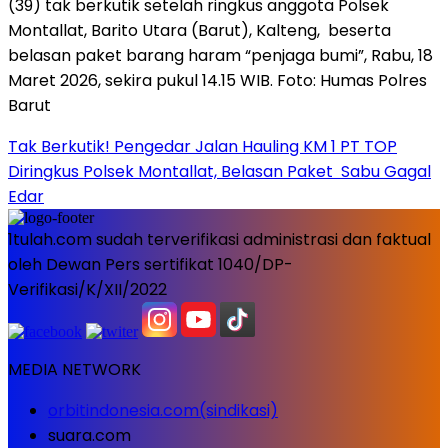
Tak Berkutik! Pengedar Jalan Hauling KM 1 PT TOP
Diringkus Polsek Montallat, Belasan Paket Sabu Gagal
Edar
1tulah.com sudah terverifikasi administrasi dan faktual
oleh Dewan Pers sertifikat 1040/DP-
Verifikasi/K/XII/2022
MEDIA NETWORK
orbitindonesia.com(sindikasi)
suara.com