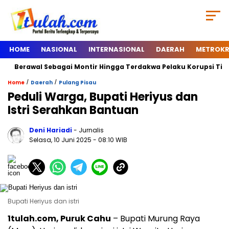
HOME
NASIONAL
INTERNASIONAL
DAERAH
METROKR
Berawal Sebagai Montir Hingga Terdakwa Pelaku Korupsi Timah, B
/
/
Home
Daerah
Pulang Pisau
Peduli Warga, Bupati Heriyus dan
Istri Serahkan Bantuan
Deni Hariadi
- Jurnalis
Selasa, 10 Juni 2025
- 08:10 WIB
Bupati Heriyus dan istri
1tulah.com, Puruk Cahu
– Bupati Murung Raya