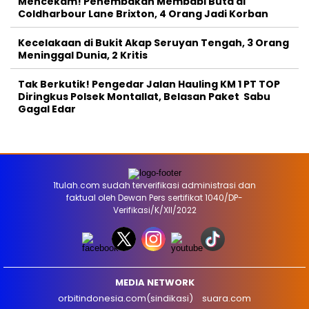
Mencekam! Penembakan Membabi Buta di
Coldharbour Lane Brixton, 4 Orang Jadi Korban
Kecelakaan di Bukit Akap Seruyan Tengah, 3 Orang
Meninggal Dunia, 2 Kritis
Tak Berkutik! Pengedar Jalan Hauling KM 1 PT TOP
Diringkus Polsek Montallat, Belasan Paket Sabu
Gagal Edar
1tulah.com sudah terverifikasi administrasi dan
faktual oleh Dewan Pers sertifikat 1040/DP-
Verifikasi/K/XII/2022
MEDIA NETWORK
orbitindonesia.com(sindikasi)
suara.com