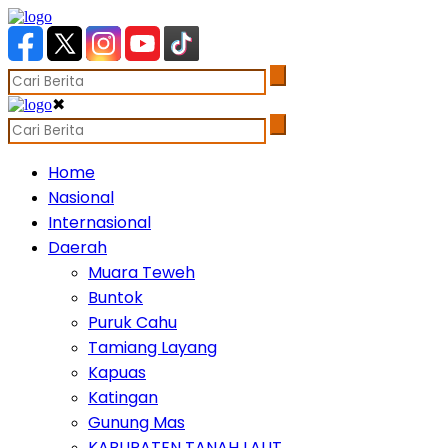
✖
Home
Nasional
Internasional
Daerah
Muara Teweh
Buntok
Puruk Cahu
Tamiang Layang
Kapuas
Katingan
Gunung Mas
KABUPATEN TANAH LAUT