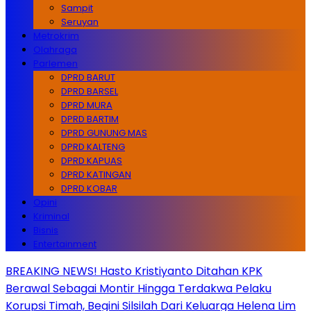
Sampit
Seruyan
Metrokrim
Olahraga
Parlemen
DPRD BARUT
DPRD BARSEL
DPRD MURA
DPRD BARTIM
DPRD GUNUNG MAS
DPRD KALTENG
DPRD KAPUAS
DPRD KATINGAN
DPRD KOBAR
Opini
Kriminal
Bisnis
Entertainment
BREAKING NEWS! Hasto Kristiyanto Ditahan KPK
Berawal Sebagai Montir Hingga Terdakwa Pelaku
Korupsi Timah, Begini Silsilah Dari Keluarga Helena Lim