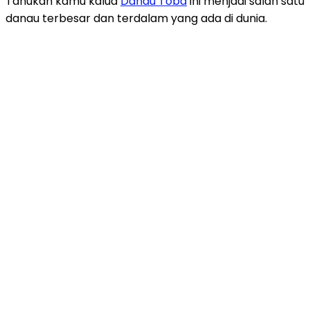
Tahukah kamu kalua
Danau Toba
ini menjadi salah satu
danau terbesar dan terdalam yang ada di dunia.