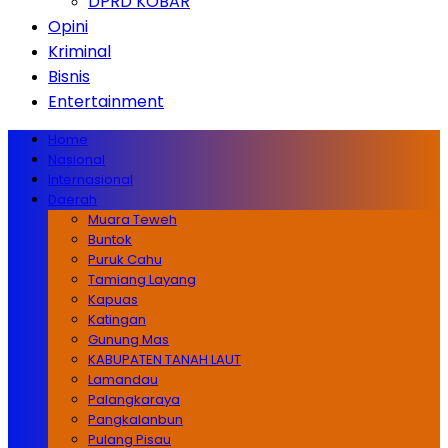
DPRD KOBAR
Opini
Kriminal
Bisnis
Entertainment
Home
Nasional
Internasional
Daerah
Muara Teweh
Buntok
Puruk Cahu
Tamiang Layang
Kapuas
Katingan
Gunung Mas
KABUPATEN TANAH LAUT
Lamandau
Palangkaraya
Pangkalanbun
Pulang Pisau