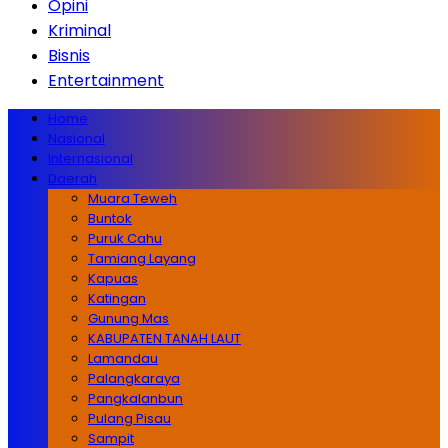
Opini
Kriminal
Bisnis
Entertainment
Home
Nasional
Internasional
Daerah
Muara Teweh
Buntok
Puruk Cahu
Tamiang Layang
Kapuas
Katingan
Gunung Mas
KABUPATEN TANAH LAUT
Lamandau
Palangkaraya
Pangkalanbun
Pulang Pisau
Sampit