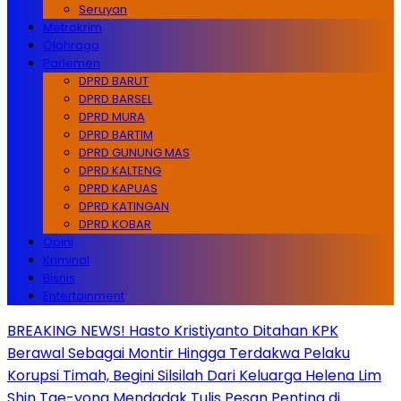
Seruyan
Metrokrim
Olahraga
Parlemen
DPRD BARUT
DPRD BARSEL
DPRD MURA
DPRD BARTIM
DPRD GUNUNG MAS
DPRD KALTENG
DPRD KAPUAS
DPRD KATINGAN
DPRD KOBAR
Opini
Kriminal
Bisnis
Entertainment
BREAKING NEWS! Hasto Kristiyanto Ditahan KPK
Berawal Sebagai Montir Hingga Terdakwa Pelaku
Korupsi Timah, Begini Silsilah Dari Keluarga Helena Lim
Shin Tae-yong Mendadak Tulis Pesan Penting di