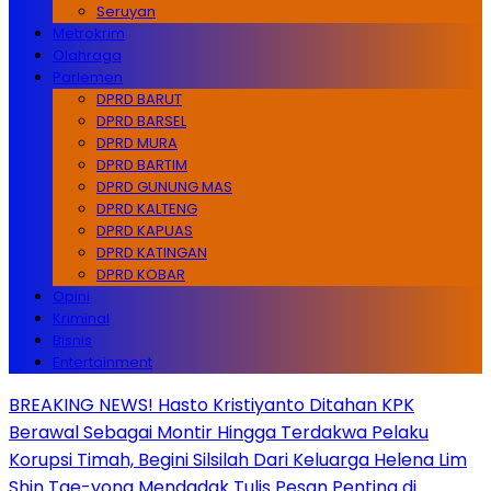
Seruyan
Metrokrim
Olahraga
Parlemen
DPRD BARUT
DPRD BARSEL
DPRD MURA
DPRD BARTIM
DPRD GUNUNG MAS
DPRD KALTENG
DPRD KAPUAS
DPRD KATINGAN
DPRD KOBAR
Opini
Kriminal
Bisnis
Entertainment
BREAKING NEWS! Hasto Kristiyanto Ditahan KPK
Berawal Sebagai Montir Hingga Terdakwa Pelaku
Korupsi Timah, Begini Silsilah Dari Keluarga Helena Lim
Shin Tae-yong Mendadak Tulis Pesan Penting di