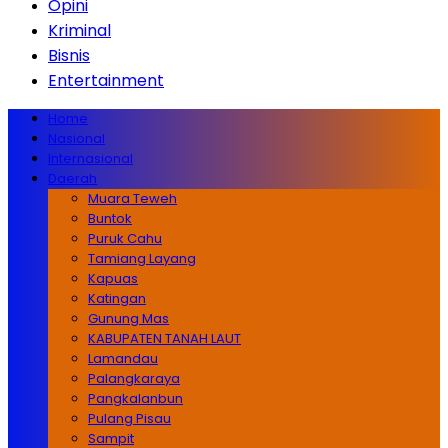
Opini
Kriminal
Bisnis
Entertainment
Home
Nasional
Internasional
Daerah
Muara Teweh
Buntok
Puruk Cahu
Tamiang Layang
Kapuas
Katingan
Gunung Mas
KABUPATEN TANAH LAUT
Lamandau
Palangkaraya
Pangkalanbun
Pulang Pisau
Sampit