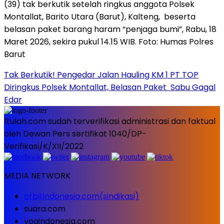
Tak Berkutik! Pengedar Jalan Hauling KM 1 PT TOP
Diringkus Polsek Montallat, Belasan Paket Sabu Gagal
Edar
1tulah.com sudah terverifikasi administrasi dan faktual
oleh Dewan Pers sertifikat 1040/DP-
Verifikasi/K/XII/2022
MEDIA NETWORK
orbitindonesia.com(sindikasi)
suara.com
voaindonesia.com