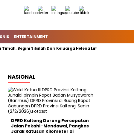
ISNIS
ENTERTAINMENT
Timah, Begini Silsilah Dari Keluarga Helena Lim
Shin Tae-y
NASIONAL
DPRD Kalteng Dorong Percepatan
Jalan Pekahi–Mendawai, Pangkas
Jarak Ratusan Kilometer di