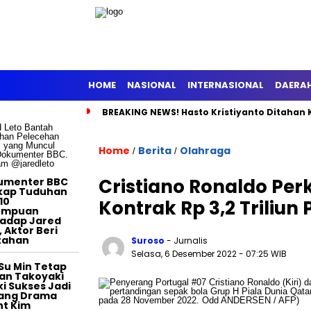
HOME
NASIONAL
INTERNASIONAL
DAERA
BREAKING NEWS! Hasto Kristiyanto Ditahan 
TERTAINMENT
Home
Berita
Olahraga
/
/
Cristiano Ronaldo Perk
umenter BBC
kap Tuduhan
10
Kontrak Rp 3,2 Triliu
empuan
adap Jared
, Aktor Beri
tahan
Suroso
- Jurnalis
Selasa, 6 Desember 2022
- 07:25 WIB
Su Min Tetap
an Takoyaki
i Sukses Jadi
tang Drama
t Kim