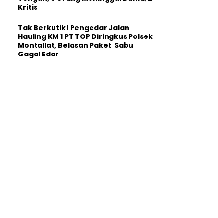
Kritis
Tak Berkutik! Pengedar Jalan
Hauling KM 1 PT TOP Diringkus Polsek
Montallat, Belasan Paket Sabu
Gagal Edar