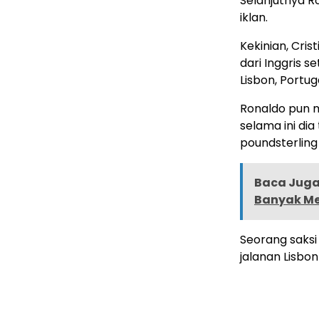
Selanjutnya Ro
iklan.
Kekinian, Cris
dari Inggris s
Lisbon, Portug
Ronaldo pun m
selama ini dia
poundsterling 
Baca Juga 
Banyak Me
Seorang saks
jalanan Lisbo