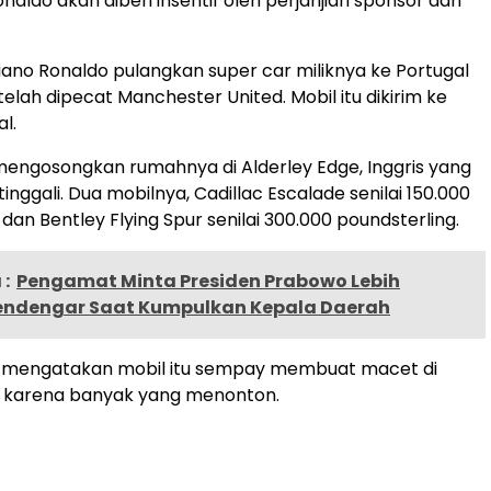
naldo akan diberi insentif oleh perjanjian sponsor dan
tiano Ronaldo pulangkan super car miliknya ke Portugal
etelah dipecat Manchester United. Mobil itu dikirim ke
al.
engosongkan rumahnya di Alderley Edge, Inggris yang
 tinggali. Dua mobilnya, Cadillac Escalade senilai 150.000
dan Bentley Flying Spur senilai 300.000 poundsterling.
:
Pengamat Minta Presiden Prabowo Lebih
ndengar Saat Kumpulkan Kepala Daerah
i mengatakan mobil itu sempay membuat macet di
n karena banyak yang menonton.