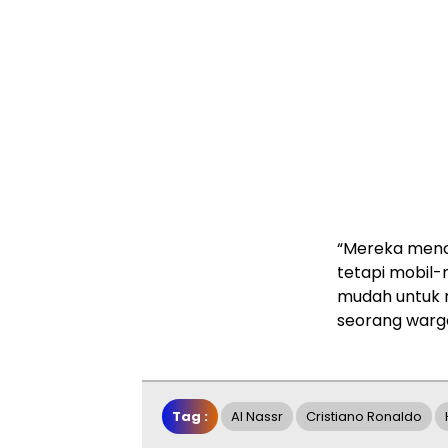
“Mereka menc
tetapi mobil-m
mudah untuk m
seorang warga,
Tag :
Al Nassr
Cristiano Ronaldo