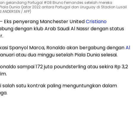
) dan gelandang Portugal #08 Bruno Fernandes setelah mereka
la Dunia Qatar 2022 antara Portugal dan Uruguay di Stadion Lusail
d ANDERSEN / AFP)
– Eks penyerang Manchester United
Cristiano
bung dengan klub Arab Saudi Al Nassr dengan status
r.
ikasi Spanyol Marca, Ronaldo akan bergabung dengan
Al
anuari atau dua minggu setelah Piala Dunia selesai.
Ronaldo sampai 172 juta poundsterling atau sekira Rp 3,2
sim.
di salah satu kontrak paling menguntungkan dalam
aga.