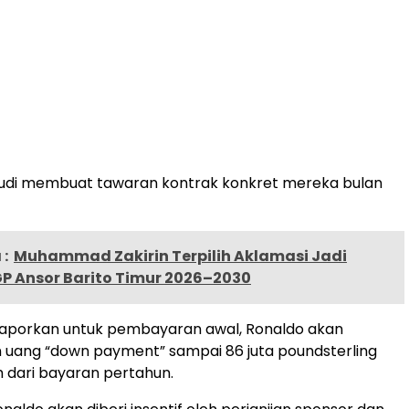
audi membuat tawaran kontrak konkret mereka bulan
:
Muhammad Zakirin Terpilih Aklamasi Jadi
GP Ansor Barito Timur 2026–2030
dilaporkan untuk pembayaran awal, Ronaldo akan
uang “down payment” sampai 86 juta poundsterling
 dari bayaran pertahun.