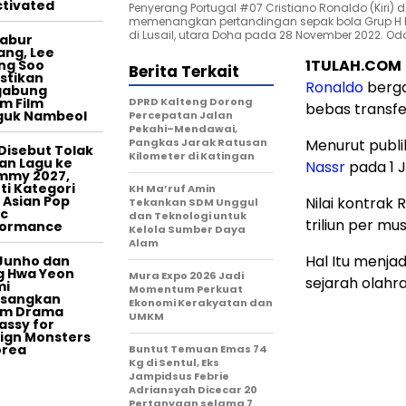
tivated
Penyerang Portugal #07 Cristiano Ronaldo (Kiri
memenangkan pertandingan sepak bola Grup H Pia
di Lusail, utara Doha pada 28 November 2022. Od
tabur
ang, Lee
1TULAH.COM
ng Soo
Berita Terkait
stikan
Ronaldo
berga
gabung
m Film
DPRD Kalteng Dorong
bebas transfe
guk Nambeol
Percepatan Jalan
Pekahi–Mendawai,
Pangkas Jarak Ratusan
Menurut publ
Disebut Tolak
Kilometer di Katingan
an Lagu ke
Nassr
pada 1 J
mmy 2027,
ti Kategori
KH Ma’ruf Amin
 Asian Pop
Nilai kontrak 
Tekankan SDM Unggul
c
dan Teknologi untuk
triliun per mu
formance
Kelola Sumber Daya
Alam
Hal Itu menja
Junho dan
g Hwa Yeon
Mura Expo 2026 Jadi
sejarah olahr
mi
Momentum Perkuat
asangkan
Ekonomi Kerakyatan dan
am Drama
UMKM
ssy for
ign Monsters
orea
Buntut Temuan Emas 74
Kg di Sentul, Eks
Jampidsus Febrie
Adriansyah Dicecar 20
Pertanyaan selama 7