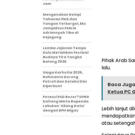
Jam
Mengenakan Rompi
Tahanan Pink dan
Tangan Terborgol, Eks
Jampidsus Febrie
Adriansyah Tiba di
Kejagung
Lomba Jajanan Tempo
Dulu Meriahkan Festival
Budaya Tira Tangka
Pihak Arab S
Balang 2026
lalu.
Siaga Karhutla 2026,
Rahmanto Dorong
Patroli dan Deteksi Dini
Baca Juga 
Diperkuat
Ketua PC 
Potensi PAD Bocor? DPRD
Kalteng Minta Bapenda
Lakukan ‘Silang Data’
Lebih lanjut 
dengan BPH Migas
mendapatkan 
atau setengah