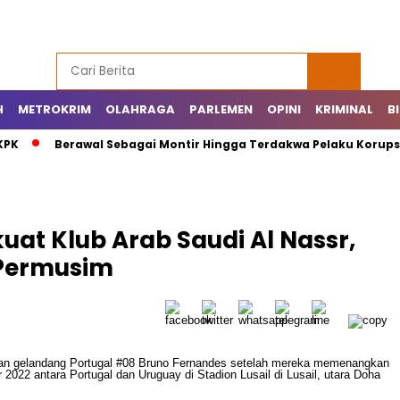
H
METROKRIM
OLAHRAGA
PARLEMEN
OPINI
KRIMINAL
B
KPK
Berawal Sebagai Montir Hingga Terdakwa Pelaku Korupsi 
uat Klub Arab Saudi Al Nassr,
n Permusim