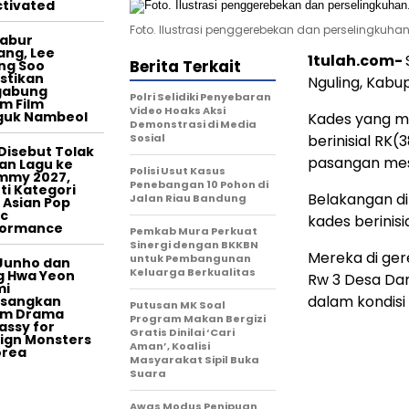
tivated
Foto. Ilustrasi penggerebekan dan perselingkuhan
tabur
ang, Lee
1tulah.com-
Berita Terkait
ng Soo
stikan
Nguling, Kabu
gabung
Polri Selidiki Penyebaran
m Film
Video Hoaks Aksi
guk Nambeol
Kades yang me
Demonstrasi di Media
Sosial
berinisial RK
Disebut Tolak
pasangan mes
an Lagu ke
Polisi Usut Kasus
mmy 2027,
Penebangan 10 Pohon di
ti Kategori
Belakangan di
Jalan Riau Bandung
 Asian Pop
c
kades berinisi
formance
Pemkab Mura Perkuat
Sinergi dengan BKKBN
Mereka di ger
untuk Pembangunan
Junho dan
Keluarga Berkualitas
g Hwa Yeon
Rw 3 Desa Da
mi
dalam kondisi
asangkan
Putusan MK Soal
am Drama
Program Makan Bergizi
ssy for
Gratis Dinilai ‘Cari
ign Monsters
Aman’, Koalisi
orea
Masyarakat Sipil Buka
Suara
Awas Modus Penipuan