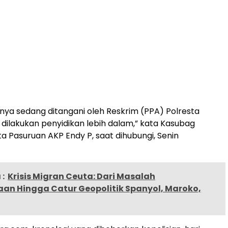
usnya sedang ditangani oleh Reskrim (PPA) Polresta
 dilakukan penyidikan lebih dalam,” kata Kasubag
a Pasuruan AKP Endy P, saat dihubungi, Senin
:
Krisis Migran Ceuta: Dari Masalah
an Hingga Catur Geopolitik Spanyol, Maroko,