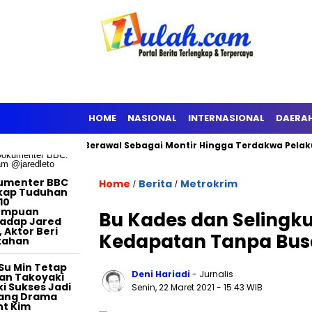
TERTAINMENT
HOME
NASIONAL
INTERNASIONAL
DAERA
han KPK
Berawal Sebagai Montir Hingga Terdakwa Pelaku Koru
umenter BBC
Home
Berita
Metrokrim
/
/
kap Tuduhan
10
empuan
Bu Kades dan Selingk
adap Jared
, Aktor Beri
Kedapatan Tanpa Bus
tahan
Su Min Tetap
Deni Hariadi
- Jurnalis
an Takoyaki
i Sukses Jadi
Senin, 22 Maret 2021
- 15:43 WIB
tang Drama
t Kim