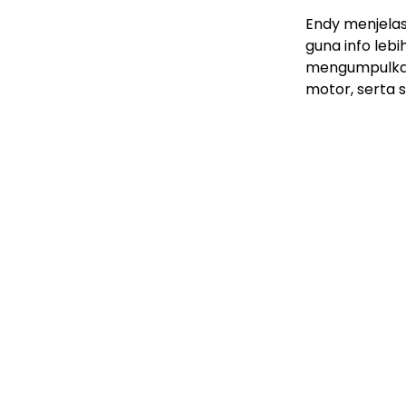
Endy menjelas
guna info leb
mengumpulkan
motor, serta s