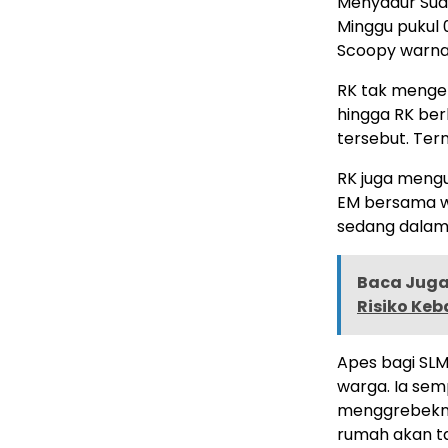
Menyadur Suar
Minggu pukul 
Scoopy warna
RK tak mengeta
hingga RK ber
tersebut. Ter
RK juga mengu
EM bersama w
sedang dalam
Baca Juga 
Risiko Ke
Apes bagi SLM
warga. Ia se
menggrebeknya
rumah akan ta