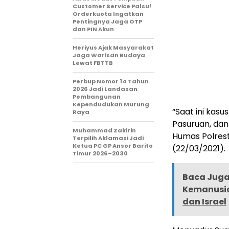
Customer Service Palsu!
Orderkuota Ingatkan
Pentingnya Jaga OTP
dan PIN Akun
Heriyus Ajak Masyarakat
Jaga Warisan Budaya
Lewat FBTTB
Perbup Nomor 14 Tahun
2026 Jadi Landasan
Pembangunan
Kependudukan Murung
“Saat ini kas
Raya
Pasuruan, dan
Muhammad Zakirin
Humas Polrest
Terpilih Aklamasi Jadi
Ketua PC GP Ansor Barito
(22/03/2021).
Timur 2026–2030
Baca Juga 
Kemanusia
dan Israel