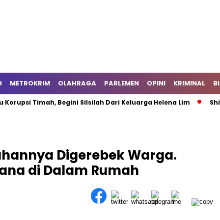
H
METROKRIM
OLAHRAGA
PARLEMEN
OPINI
KRIMINAL
B
psi Timah, Begini Silsilah Dari Keluarga Helena Lim
Shin T
uhannya Digerebek Warga.
ana di Dalam Rumah