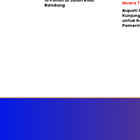
10 Pohon di Jalan Riau
Muara 
Bandung
Bupati
Kunjung
untuk Ka
Pemeri