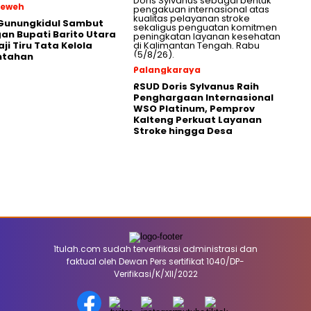
Teweh
 Gunungkidul Sambut
an Bupati Barito Utara
ji Tiru Tata Kelola
ntahan
Palangkaraya
RSUD Doris Sylvanus Raih
Penghargaan Internasional
WSO Platinum, Pemprov
Kalteng Perkuat Layanan
Stroke hingga Desa
1tulah.com sudah terverifikasi administrasi dan
faktual oleh Dewan Pers sertifikat 1040/DP-
Verifikasi/K/XII/2022