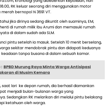
a.com, kronologi yang dibeberkan kepolisian, hari
08.00, RK keluar seorang diri menggunakan motor
 merah bernopol N 3691 VT.
hui jika dirinya sedang dikuntit oleh suaminya, EM,
henti di rumah milik Ibu Arumi dan memasuki rumah
nyata di dalam sudah ada SLM.
nci pintu setelah ia masuk. Setelah 10 menit berselang,
arga sekitar mendobrak pintu dan didapati keduanya
 keadaan tanpa busana di dalam sebuah kamar.
:
BPBD Murung Raya Minta Warga Antisipasi
bakaran di Musim Kemara
, saat lari ke depan rumah, dia berhasil diamankan
mpat menjadi bulan-bulanan warga yang
. Sedangkan RK melarikan diri melalui pintu belakang
pi ketahuan oleh warga.