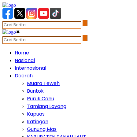
✖
Home
Nasional
Internasional
Daerah
Muara Teweh
Buntok
Puruk Cahu
Tamiang Layang
Kapuas
Katingan
Gunung Mas
KABUPATEN TANAH LAUT