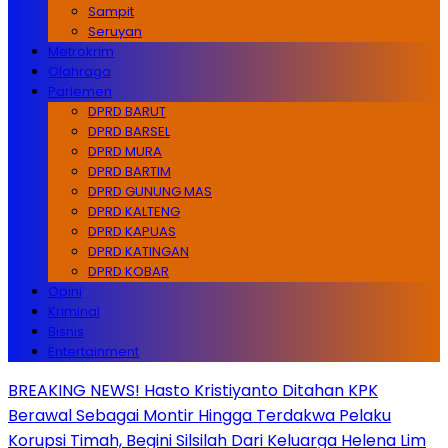
Sampit
Seruyan
Metrokrim
Olahraga
Parlemen
DPRD BARUT
DPRD BARSEL
DPRD MURA
DPRD BARTIM
DPRD GUNUNG MAS
DPRD KALTENG
DPRD KAPUAS
DPRD KATINGAN
DPRD KOBAR
Opini
Kriminal
Bisnis
Entertainment
BREAKING NEWS! Hasto Kristiyanto Ditahan KPK
Berawal Sebagai Montir Hingga Terdakwa Pelaku
Korupsi Timah, Begini Silsilah Dari Keluarga Helena Lim