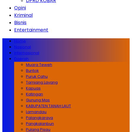
DPRD KOBAR
Opini
Kriminal
Bisnis
Entertainment
Home
Nasional
Internasional
Daerah
Muara Teweh
Buntok
Puruk Cahu
Tamiang Layang
Kapuas
Katingan
Gunung Mas
KABUPATEN TANAH LAUT
Lamandau
Palangkaraya
Pangkalanbun
Pulang Pisau