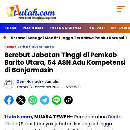
HOME
NASIONAL
INTERNASIONAL
DAERAH
METROKR
erawal Sebagai Montir Hingga Terdakwa Pelaku Korupsi Timah, Beg
/
/
Home
Berita
Muara Teweh
Berebut Jabatan Tinggi di Pemkab
Barito Utara, 54 ASN Adu Kompetensi
di Banjarmasin
Deni Hariadi
- Jurnalis
Kamis, 17 Desember 2020
- 15:52 WIB
1tulah.com
, MUARA TEWEH
– Pemerintahan
Barito
Utara
(Barut) banyak jabatan kosong sehingga