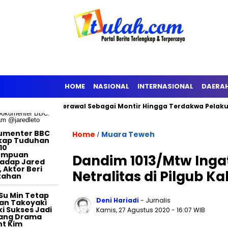
TERTAINMENT
HOME
NASIONAL
INTERNASIONAL
DAERA
an KPK
Berawal Sebagai Montir Hingga Terdakwa Pelaku Korups
umenter BBC
Home
Muara Teweh
/
kap Tuduhan
10
empuan
Dandim 1013/Mtw Ing
adap Jared
, Aktor Beri
Netralitas di Pilgub K
tahan
Su Min Tetap
Deni Hariadi
- Jurnalis
an Takoyaki
i Sukses Jadi
Kamis, 27 Agustus 2020
- 16:07 WIB
tang Drama
t Kim