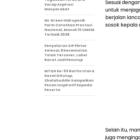
Sesuai dengan
Serap Aspirasi
untuk menjaga
Masyarakat
berjalan lanc
Mr Green Hidroponik
sosok kepala
Farm Catatkan Prestasi
Nasional, Masuk 10 UMKM
Terbaik 2026
Penyaluran SIP Pintar
Selesai, 9 Kecamatan
Telah Tercover, Lahei
Barat Jadi Penutup
MTQH ke-53 Barito Utara
Resmi Ditutup,
Shalahuddin Sampaikan
Pesan Inspiratif kepada
Peserta
Selain itu, ma
juga menging