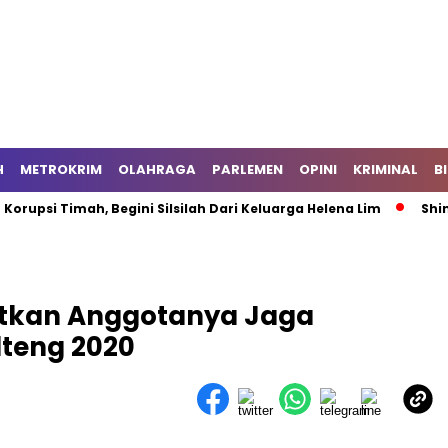
H
METROKRIM
OLAHRAGA
PARLEMEN
OPINI
KRIMINAL
B
i Timah, Begini Silsilah Dari Keluarga Helena Lim
Shin Tae
atkan Anggotanya Jaga
alteng 2020