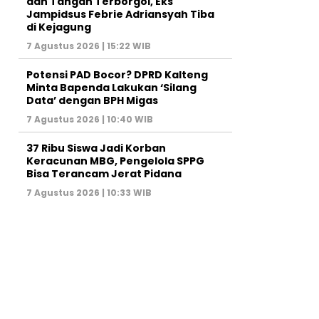
dan Tangan Terborgol, Eks
Jampidsus Febrie Adriansyah Tiba
di Kejagung
7 Agustus 2026 | 15:22 WIB
Potensi PAD Bocor? DPRD Kalteng
Minta Bapenda Lakukan ‘Silang
Data’ dengan BPH Migas
7 Agustus 2026 | 10:40 WIB
37 Ribu Siswa Jadi Korban
Keracunan MBG, Pengelola SPPG
Bisa Terancam Jerat Pidana
7 Agustus 2026 | 10:33 WIB