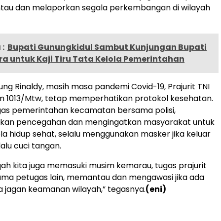
tau dan melaporkan segala perkembangan di wilayah
:
Bupati Gunungkidul Sambut Kunjungan Bupati
ra untuk Kaji Tiru Tata Kelola Pemerintahan
ung Rinaldy, masih masa pandemi Covid-19, Prajurit TNI
m 1013/Mtw, tetap memperhatikan protokol kesehatan.
gas pemerintahan kecamatan bersama polisi,
sikan pencegahan dan mengingatkan masyarakat untuk
a hidup sehat, selalu menggunakan masker jika keluar
alu cuci tangan.
rqah kita juga memasuki musim kemarau, tugas prajurit
ama petugas lain, memantau dan mengawasi jika ada
inya jagan keamanan wilayah,” tegasnya.
(eni)