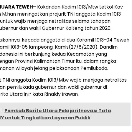
MUARA TEWEH
– Kokandan Kodim 1013/Mtw Letkol Kav
n M.han meningatkan prajurit TNI anggota Kodim 1013
ntuk wajib menjaga netralitas selama tahapan
bernur dan wakil Gubernur Kalteng tahun 2020.
paikannya, kepada anggota di dua Koramil 1013-04 Teweh
amil 1013-05 lampeong, Kamis(27/8/2020). Dandim
donesia ini berkunjung kedua Kecamatan yang
ngan Provinsi Kalimantan Timur itu, dalam rangka
anan wilayah jelang pelaksanaan Pemilukada.
rit TNI anggota Kodim 1013/Mtw wajib menjaga netralitas
n pemilukada gubernur dan wakil gubernur di
to Utara ini,” kata Rinaldy Irawan.
:
Pemkab Barito Utara Pelajari Inovasi Tata
DIY untuk Tingkatkan Layanan Publik