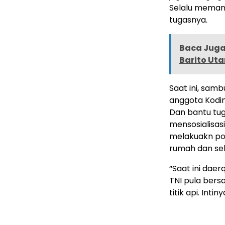
Selalu meman
tugasnya.
Baca Juga 
Barito Uta
Saat ini, samb
anggota Kodi
Dan bantu tu
mensosialisa
melakuakn pol
rumah dan sel
“Saat ini dae
TNI pula bers
titik api. Int