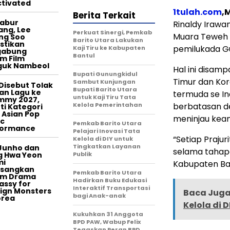
tivated
1tulah.com
,
Berita Terkait
tabur
Rinaldy Irawa
ang, Lee
Perkuat Sinergi, Pemkab
Muara Teweh u
ng Soo
Barito Utara Lakukan
stikan
pemilukada Gu
Kaji Tiru ke Kabupaten
gabung
Bantul
m Film
guk Nambeol
Hal ini disam
Bupati Gunungkidul
Timur dan Kor
Sambut Kunjungan
Disebut Tolak
Bupati Barito Utara
an Lagu ke
termuda se In
untuk Kaji Tiru Tata
mmy 2027,
Kelola Pemerintahan
berbatasan de
ti Kategori
 Asian Pop
meninjau keam
c
Pemkab Barito Utara
formance
Pelajari Inovasi Tata
“Setiap Praju
Kelola di DIY untuk
Tingkatkan Layanan
Junho dan
selama tahapa
g Hwa Yeon
Publik
mi
Kabupaten Bari
asangkan
Pemkab Barito Utara
am Drama
Hadirkan Buku Edukasi
ssy for
Interaktif Transportasi
ign Monsters
Baca Juga 
bagi Anak-anak
orea
Kelola di 
Kukuhkan 31 Anggota
BPD PAW, Wabup Felix
Tegaskan Peran BPD