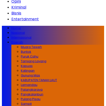
Opini
Kriminal
Bisnis
Entertainment
Home
Nasional
Internasional
Daerah
Muara Teweh
Buntok
Puruk Cahu
Tamiang Layang
Kapuas
Katingan
Gunung Mas
KABUPATEN TANAH LAUT
Lamandau
Palangkaraya
Pangkalanbun
Pulang Pisau
Sampit