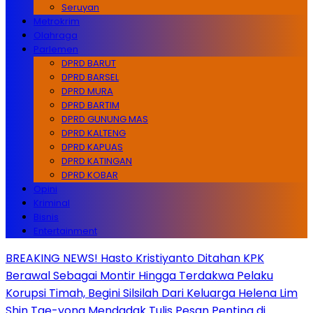
Seruyan
Metrokrim
Olahraga
Parlemen
DPRD BARUT
DPRD BARSEL
DPRD MURA
DPRD BARTIM
DPRD GUNUNG MAS
DPRD KALTENG
DPRD KAPUAS
DPRD KATINGAN
DPRD KOBAR
Opini
Kriminal
Bisnis
Entertainment
BREAKING NEWS! Hasto Kristiyanto Ditahan KPK
Berawal Sebagai Montir Hingga Terdakwa Pelaku
Korupsi Timah, Begini Silsilah Dari Keluarga Helena Lim
Shin Tae-yong Mendadak Tulis Pesan Penting di