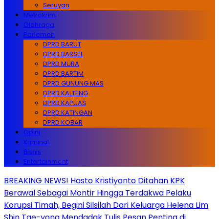
Seruyan
Metrokrim
Olahraga
Parlemen
DPRD BARUT
DPRD BARSEL
DPRD MURA
DPRD BARTIM
DPRD GUNUNG MAS
DPRD KALTENG
DPRD KAPUAS
DPRD KATINGAN
DPRD KOBAR
Opini
Kriminal
Bisnis
Entertainment
BREAKING NEWS! Hasto Kristiyanto Ditahan KPK
Berawal Sebagai Montir Hingga Terdakwa Pelaku
Korupsi Timah, Begini Silsilah Dari Keluarga Helena Lim
Shin Tae-yong Mendadak Tulis Pesan Penting di