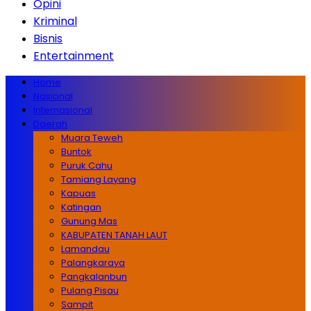
Opini
Kriminal
Bisnis
Entertainment
Home
Nasional
Internasional
Daerah
Muara Teweh
Buntok
Puruk Cahu
Tamiang Layang
Kapuas
Katingan
Gunung Mas
KABUPATEN TANAH LAUT
Lamandau
Palangkaraya
Pangkalanbun
Pulang Pisau
Sampit