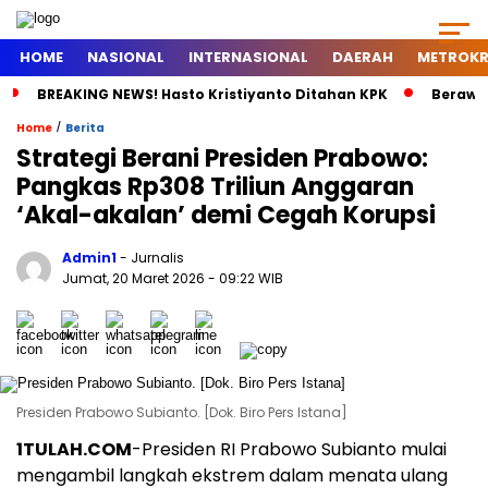
HOME
NASIONAL
INTERNASIONAL
DAERAH
METROKR
BREAKING NEWS! Hasto Kristiyanto Ditahan KPK
Berawal
/
Home
Berita
Strategi Berani Presiden Prabowo:
Pangkas Rp308 Triliun Anggaran
‘Akal-akalan’ demi Cegah Korupsi
Admin1
- Jurnalis
Jumat, 20 Maret 2026
- 09:22 WIB
Presiden Prabowo Subianto. [Dok. Biro Pers Istana]
1TULAH.COM
-Presiden RI Prabowo Subianto mulai
mengambil langkah ekstrem dalam menata ulang