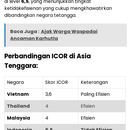
di level
6,5
, yang menunjukkan tingkat
ketidakefisienan yang cukup mengkhawatirkan
dibandingkan negara tetangga.
Baca Juga :
Ajak Warga Waspadai
Ancaman Karhutla
Perbandingan ICOR di Asia
Tenggara:
Negara
Skor ICOR
Keterangan
Vietnam
3,6
Paling Efisien
Thailand
4
Efisien
Malaysia
4
Efisien
Indonesia
6,5
Tidak Efisien