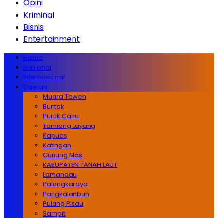
Opini
Kriminal
Bisnis
Entertainment
Home
Nasional
Internasional
Daerah
Muara Teweh
Buntok
Puruk Cahu
Tamiang Layang
Kapuas
Katingan
Gunung Mas
KABUPATEN TANAH LAUT
Lamandau
Palangkaraya
Pangkalanbun
Pulang Pisau
Sampit