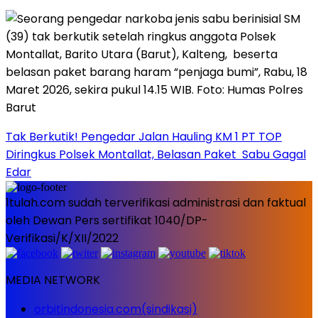
Tak Berkutik! Pengedar Jalan Hauling KM 1 PT TOP
Diringkus Polsek Montallat, Belasan Paket Sabu Gagal
Edar
1tulah.com sudah terverifikasi administrasi dan faktual
oleh Dewan Pers sertifikat 1040/DP-
Verifikasi/K/XII/2022
MEDIA NETWORK
orbitindonesia.com(sindikasi)