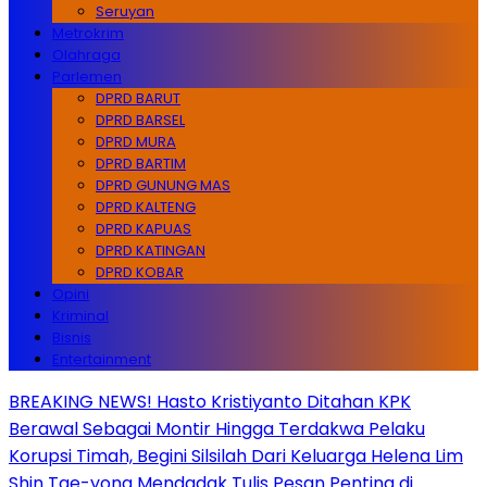
Seruyan
Metrokrim
Olahraga
Parlemen
DPRD BARUT
DPRD BARSEL
DPRD MURA
DPRD BARTIM
DPRD GUNUNG MAS
DPRD KALTENG
DPRD KAPUAS
DPRD KATINGAN
DPRD KOBAR
Opini
Kriminal
Bisnis
Entertainment
BREAKING NEWS! Hasto Kristiyanto Ditahan KPK
Berawal Sebagai Montir Hingga Terdakwa Pelaku
Korupsi Timah, Begini Silsilah Dari Keluarga Helena Lim
Shin Tae-yong Mendadak Tulis Pesan Penting di