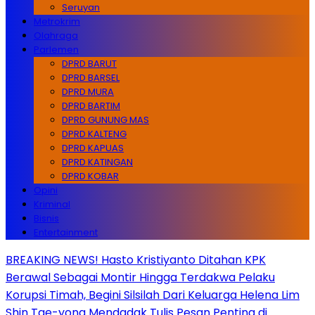
Seruyan
Metrokrim
Olahraga
Parlemen
DPRD BARUT
DPRD BARSEL
DPRD MURA
DPRD BARTIM
DPRD GUNUNG MAS
DPRD KALTENG
DPRD KAPUAS
DPRD KATINGAN
DPRD KOBAR
Opini
Kriminal
Bisnis
Entertainment
BREAKING NEWS! Hasto Kristiyanto Ditahan KPK
Berawal Sebagai Montir Hingga Terdakwa Pelaku
Korupsi Timah, Begini Silsilah Dari Keluarga Helena Lim
Shin Tae-yong Mendadak Tulis Pesan Penting di