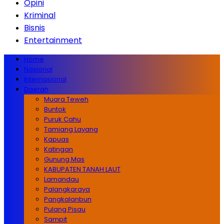
Opini
Kriminal
Bisnis
Entertainment
Home
Nasional
Internasional
Daerah
Muara Teweh
Buntok
Puruk Cahu
Tamiang Layang
Kapuas
Katingan
Gunung Mas
KABUPATEN TANAH LAUT
Lamandau
Palangkaraya
Pangkalanbun
Pulang Pisau
Sampit