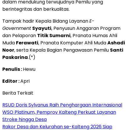
dalam mendukung terwujudnya Pemilu yang
berintegritas dan berkualitas.
Tampak hadir Kepala Bidang Layanan
E-
Government
Syayuti
, Penyusun Anggaran Program
dan Pelaporan
Titik Sumarni
, Pranata Humas Ahli
Muda
Ferawati
, Pranata Komputer Ahli Muda
Ashadi
Noor
, serta Kepala Bagian Pengawasan Pemilu
Santi
Paskarina
.(*)
Penulis :
Hewu
Editor :
Apri
Berita Terkait
RSUD Doris Sylvanus Raih Penghargaan Internasional
WSO Platinum, Pemprov Kalteng Perkuat Layanan
Stroke hingga Desa
Rakor Desa dan Kelurahan se-Kalteng 2026 Siap