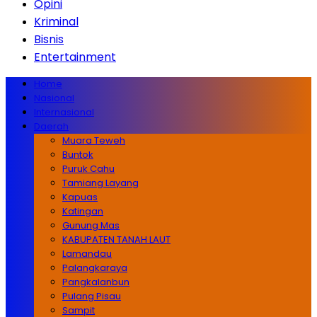
Opini
Kriminal
Bisnis
Entertainment
Home
Nasional
Internasional
Daerah
Muara Teweh
Buntok
Puruk Cahu
Tamiang Layang
Kapuas
Katingan
Gunung Mas
KABUPATEN TANAH LAUT
Lamandau
Palangkaraya
Pangkalanbun
Pulang Pisau
Sampit