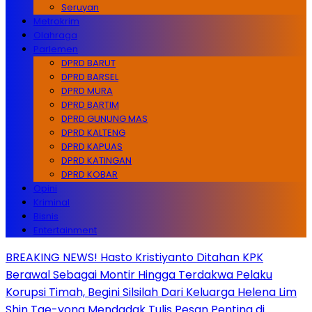
Seruyan
Metrokrim
Olahraga
Parlemen
DPRD BARUT
DPRD BARSEL
DPRD MURA
DPRD BARTIM
DPRD GUNUNG MAS
DPRD KALTENG
DPRD KAPUAS
DPRD KATINGAN
DPRD KOBAR
Opini
Kriminal
Bisnis
Entertainment
BREAKING NEWS! Hasto Kristiyanto Ditahan KPK
Berawal Sebagai Montir Hingga Terdakwa Pelaku
Korupsi Timah, Begini Silsilah Dari Keluarga Helena Lim
Shin Tae-yong Mendadak Tulis Pesan Penting di