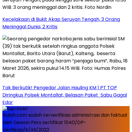
Kecelakaan di Bukit Akap Seruyan Tengah, 3 Orang
Meninggal Dunia, 2 Kritis
Tak Berkutik! Pengedar Jalan Hauling KM 1 PT TOP
Diringkus Polsek Montallat, Belasan Paket Sabu Gagal
Edar
1tulah.com sudah terverifikasi administrasi dan faktual
oleh Dewan Pers sertifikat 1040/DP-
Verifikasi/K/XII/2022