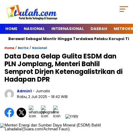
HOME
NASIONAL
INTERNASIONAL
DAERAH
METROKR
erawal Sebagai Montir Hingga Terdakwa Pelaku Korupsi Timah, Begi
/
/
Home
Berita
Nasional
Data Desa Gelap Gulita ESDM dan
PLN Jomplang, Menteri Bahlil
Semprot Dirjen Ketenagalistrikan di
Hadapan DPR
Admin1
- Jurnalis
Rabu, 2 Juli 2025
- 18:42 WIB