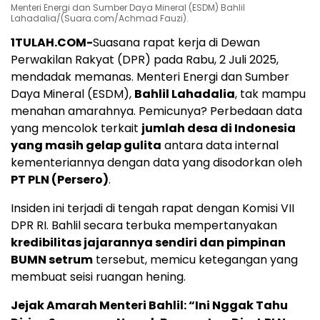
Menteri Energi dan Sumber Daya Mineral (ESDM) Bahlil
Lahadalia/(Suara.com/Achmad Fauzi).
1TULAH.COM-
Suasana rapat kerja di Dewan
Perwakilan Rakyat (DPR) pada Rabu, 2 Juli 2025,
mendadak memanas. Menteri Energi dan Sumber
Daya Mineral (ESDM),
Bahlil Lahadalia
, tak mampu
menahan amarahnya. Pemicunya? Perbedaan data
yang mencolok terkait
jumlah desa di Indonesia
yang masih gelap gulita
antara data internal
kementeriannya dengan data yang disodorkan oleh
PT PLN (Persero)
.
Insiden ini terjadi di tengah rapat dengan Komisi VII
DPR RI. Bahlil secara terbuka mempertanyakan
kredibilitas jajarannya sendiri dan pimpinan
BUMN setrum
tersebut, memicu ketegangan yang
membuat seisi ruangan hening.
Jejak Amarah Menteri Bahlil: “Ini Nggak Tahu