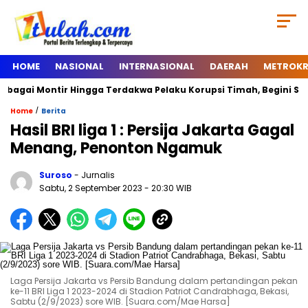
HOME
NASIONAL
INTERNASIONAL
DAERAH
METROKR
gai Montir Hingga Terdakwa Pelaku Korupsi Timah, Begini Silsila
/
Home
Berita
Hasil BRI liga 1 : Persija Jakarta Gagal
Menang, Penonton Ngamuk
Suroso
- Jurnalis
Sabtu, 2 September 2023
- 20:30 WIB
Laga Persija Jakarta vs Persib Bandung dalam pertandingan pekan
ke-11 BRI Liga 1 2023-2024 di Stadion Patriot Candrabhaga, Bekasi,
Sabtu (2/9/2023) sore WIB. [Suara.com/Mae Harsa]