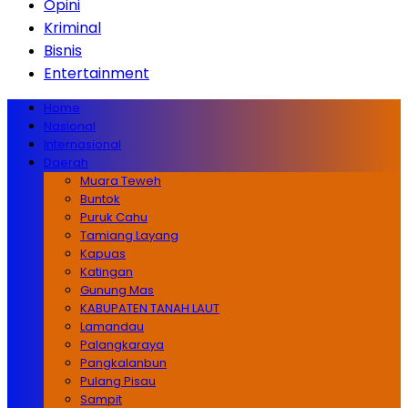
Opini
Kriminal
Bisnis
Entertainment
Home
Nasional
Internasional
Daerah
Muara Teweh
Buntok
Puruk Cahu
Tamiang Layang
Kapuas
Katingan
Gunung Mas
KABUPATEN TANAH LAUT
Lamandau
Palangkaraya
Pangkalanbun
Pulang Pisau
Sampit