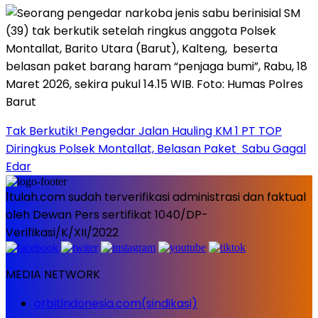
Tak Berkutik! Pengedar Jalan Hauling KM 1 PT TOP
Diringkus Polsek Montallat, Belasan Paket Sabu Gagal
Edar
1tulah.com sudah terverifikasi administrasi dan faktual
oleh Dewan Pers sertifikat 1040/DP-
Verifikasi/K/XII/2022
MEDIA NETWORK
orbitindonesia.com(sindikasi)