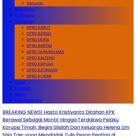
Seruyan
Metrokrim
Olahraga
Parlemen
DPRD BARUT
DPRD BARSEL
DPRD MURA
DPRD BARTIM
DPRD GUNUNG MAS
DPRD KALTENG
DPRD KAPUAS
DPRD KATINGAN
DPRD KOBAR
Opini
Kriminal
Bisnis
Entertainment
BREAKING NEWS! Hasto Kristiyanto Ditahan KPK
Berawal Sebagai Montir Hingga Terdakwa Pelaku
Korupsi Timah, Begini Silsilah Dari Keluarga Helena Lim
Shin Tae-yong Mendadak Tulis Pesan Penting di