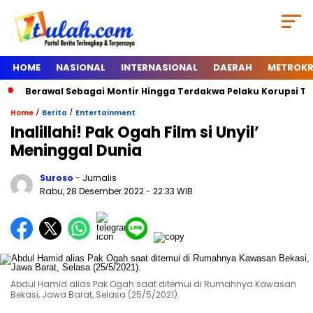
HOME
NASIONAL
INTERNASIONAL
DAERAH
METROKR
Berawal Sebagai Montir Hingga Terdakwa Pelaku Korupsi Timah, 
/
/
Home
Berita
Entertainment
Inalillahi! Pak Ogah Film si Unyil’
Meninggal Dunia
Suroso
- Jurnalis
Rabu, 28 Desember 2022
- 22:33 WIB
Abdul Hamid alias Pak Ogah saat ditemui di Rumahnya Kawasan
Bekasi, Jawa Barat, Selasa (25/5/2021).