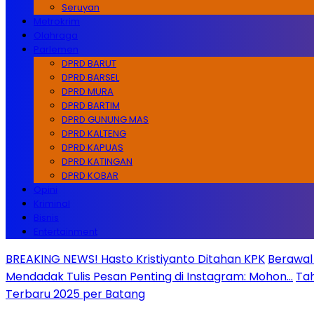
Seruyan
Metrokrim
Olahraga
Parlemen
DPRD BARUT
DPRD BARSEL
DPRD MURA
DPRD BARTIM
DPRD GUNUNG MAS
DPRD KALTENG
DPRD KAPUAS
DPRD KATINGAN
DPRD KOBAR
Opini
Kriminal
Bisnis
Entertainment
BREAKING NEWS! Hasto Kristiyanto Ditahan KPK
Berawal 
Mendadak Tulis Pesan Penting di Instagram: Mohon…
Tah
Terbaru 2025 per Batang