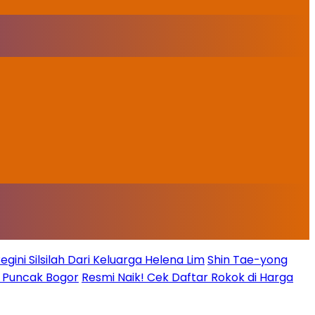
ini Silsilah Dari Keluarga Helena Lim
Shin Tae-yong
g Puncak Bogor
Resmi Naik! Cek Daftar Rokok di Harga