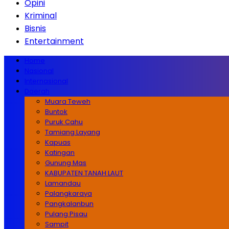
Opini
Kriminal
Bisnis
Entertainment
Home
Nasional
Internasional
Daerah
Muara Teweh
Buntok
Puruk Cahu
Tamiang Layang
Kapuas
Katingan
Gunung Mas
KABUPATEN TANAH LAUT
Lamandau
Palangkaraya
Pangkalanbun
Pulang Pisau
Sampit