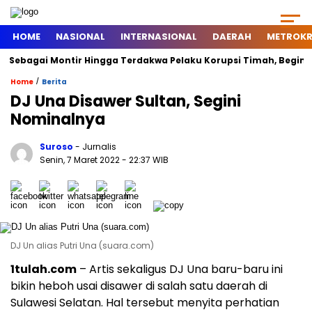
HOME
NASIONAL
INTERNASIONAL
DAERAH
METROKR
ebagai Montir Hingga Terdakwa Pelaku Korupsi Timah, Begini Sils
/
Home
Berita
DJ Una Disawer Sultan, Segini
Nominalnya
Suroso
- Jurnalis
Senin, 7 Maret 2022
- 22:37 WIB
DJ Un alias Putri Una (suara.com)
1tulah.com
– Artis sekaligus DJ Una baru-baru ini
bikin heboh usai disawer di salah satu daerah di
Sulawesi Selatan. Hal tersebut menyita perhatian