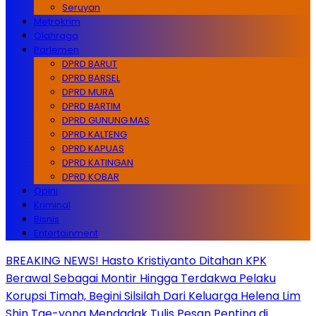
Seruyan
Metrokrim
Olahraga
Parlemen
DPRD BARUT
DPRD BARSEL
DPRD MURA
DPRD BARTIM
DPRD GUNUNG MAS
DPRD KALTENG
DPRD KAPUAS
DPRD KATINGAN
DPRD KOBAR
Opini
Kriminal
Bisnis
Entertainment
BREAKING NEWS! Hasto Kristiyanto Ditahan KPK
Berawal Sebagai Montir Hingga Terdakwa Pelaku
Korupsi Timah, Begini Silsilah Dari Keluarga Helena Lim
Shin Tae-yong Mendadak Tulis Pesan Penting di