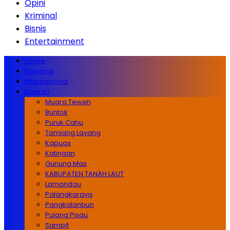
Opini
Kriminal
Bisnis
Entertainment
Home
Nasional
Internasional
Daerah
Muara Teweh
Buntok
Puruk Cahu
Tamiang Layang
Kapuas
Katingan
Gunung Mas
KABUPATEN TANAH LAUT
Lamandau
Palangkaraya
Pangkalanbun
Pulang Pisau
Sampit